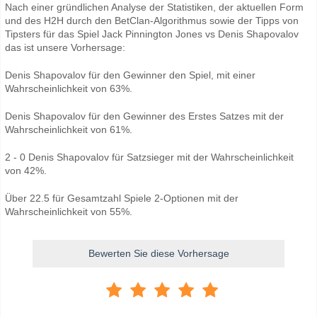
Nach einer gründlichen Analyse der Statistiken, der aktuellen Form
und des H2H durch den BetClan-Algorithmus sowie der Tipps von
Tipsters für das Spiel Jack Pinnington Jones vs Denis Shapovalov
das ist unsere Vorhersage:
Denis Shapovalov für den Gewinner den Spiel, mit einer
Wahrscheinlichkeit von 63%.
Denis Shapovalov für den Gewinner des Erstes Satzes mit der
Wahrscheinlichkeit von 61%.
2 - 0 Denis Shapovalov für Satzsieger mit der Wahrscheinlichkeit
von 42%.
Über 22.5 für Gesamtzahl Spiele 2-Optionen mit der
Wahrscheinlichkeit von 55%.
Bewerten Sie diese Vorhersage