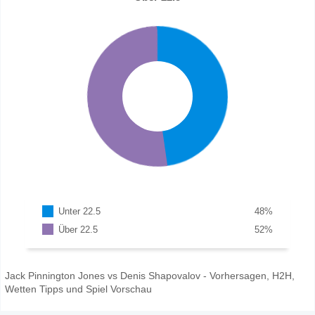
Unter 22.5
48
%
Über 22.5
52
%
Jack Pinnington Jones vs Denis Shapovalov - Vorhersagen, H2H,
Wetten Tipps und Spiel Vorschau