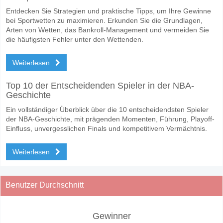
Entdecken Sie Strategien und praktische Tipps, um Ihre Gewinne
bei Sportwetten zu maximieren. Erkunden Sie die Grundlagen,
Arten von Wetten, das Bankroll-Management und vermeiden Sie
die häufigsten Fehler unter den Wettenden.
Weiterlesen
Top 10 der Entscheidenden Spieler in der NBA-
Geschichte
Ein vollständiger Überblick über die 10 entscheidendsten Spieler
der NBA-Geschichte, mit prägenden Momenten, Führung, Playoff-
Einfluss, unvergesslichen Finals und kompetitivem Vermächtnis.
Weiterlesen
Benutzer Durchschnitt
Gewinner