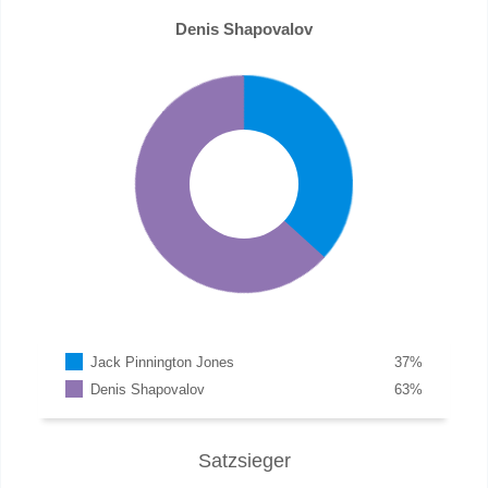
Denis Shapovalov
Jack Pinnington Jones
37
%
Denis Shapovalov
63
%
Satzsieger