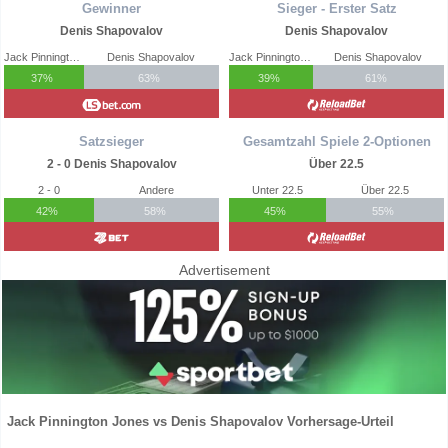
Gewinner
Sieger - Erster Satz
Denis Shapovalov
Denis Shapovalov
Jack Pinnington Jones
Denis Shapovalov
Jack Pinnington Jones
Denis Shapovalov
37%
63%
39%
61%
Satzsieger
Gesamtzahl Spiele 2-Optionen
2 - 0 Denis Shapovalov
Über 22.5
2 - 0
Andere
Unter 22.5
Über 22.5
42%
58%
45%
55%
Advertisement
Jack Pinnington Jones vs Denis Shapovalov Vorhersage-Urteil