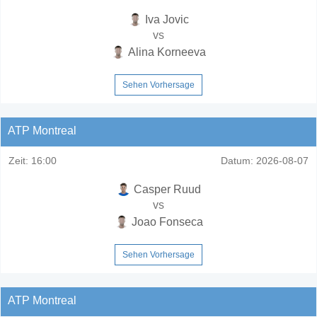
Iva Jovic
vs
Alina Korneeva
Sehen Vorhersage
ATP Montreal
Zeit:
16:00
Datum:
2026-08-07
Casper Ruud
vs
Joao Fonseca
Sehen Vorhersage
ATP Montreal