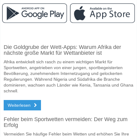
Facebook
Telegram
Instagram
Wann ist das Spiel zwischen Jack Pinnington Jones v 
Die Goldgrube der Wett-Apps: Warum Afrika der
Das Spiel zwischen Jack Pinnington Jones v Denis Shapovalov 15 Jun
nächste große Markt für Wettanbieter ist
Wer ist das Lieblingsteam, zwischen dem zu gewinnen 
Afrika entwickelt sich rasch zu einem wichtigen Markt für
Denis Shapovalov für den Gewinner den Spiel, mit einer Wahrscheinli
Sportwetten, angetrieben von einer jungen, sportbegeisterten
Bevölkerung, zunehmendem Internetzugang und gelockerten
Regulierungen. Während Nigeria und Südafrika die Branche
dominieren, wachsen auch Länder wie Kenia, Tansania und Ghana
schnell.
Weiterlesen
Fehler beim Sportwetten vermeiden: Der Weg zum
Erfolg
Vermeiden Sie häufige Fehler beim Wetten und erhöhen Sie Ihre