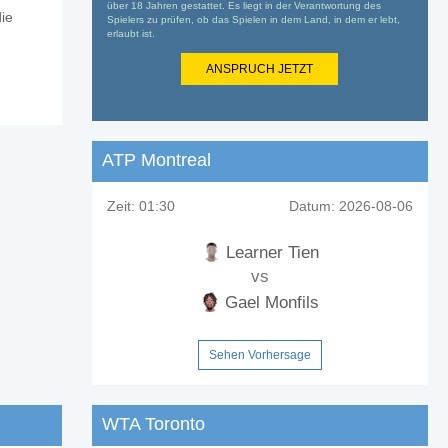
über 18 Jahren gestattet. Es liegt in der Verantwortung des
die
Spielers zu prüfen, ob das Spielen in dem Land, in dem er lebt,
erlaubt ist.
ANSPRUCH JETZT
ATP Montreal
Zeit:
01:30
Datum:
2026-08-06
Learner Tien
vs
Gael Monfils
Sehen Vorhersage
WTA Toronto