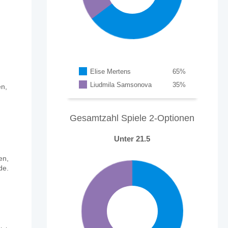
Elise Mertens
65
%
Liudmila Samsonova
35
%
en,
udmila Samsonova?
Gesamtzahl Spiele 2-Optionen
Unter 21.5
en,
de.