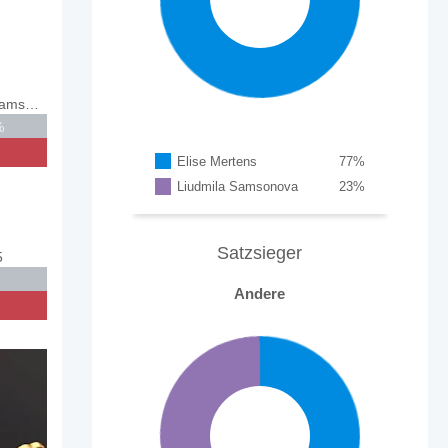
Liudmila Samsonova
%
Elise Mertens
77
%
Liudmila Samsonova
23
%
Satzsieger
5
Andere