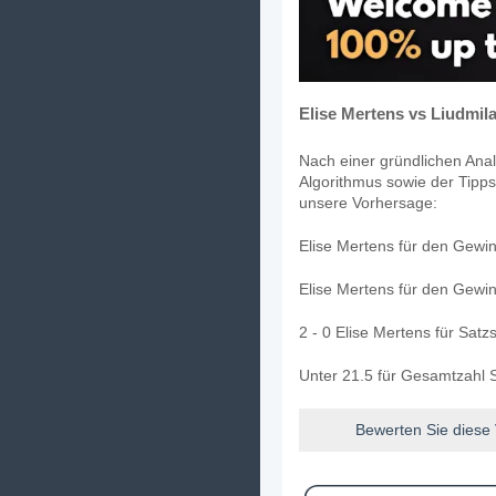
Elise Mertens vs Liudmil
Nach einer gründlichen Anal
Algorithmus sowie der Tipps
unsere Vorhersage:
Elise Mertens für den Gewin
Elise Mertens für den Gewin
2 - 0 Elise Mertens für Satz
Unter 21.5 für Gesamtzahl S
Bewerten Sie diese