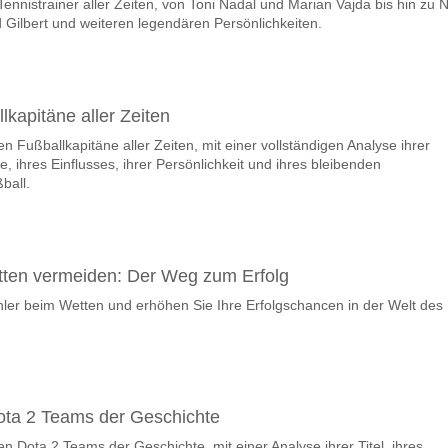
ennistrainer aller Zeiten, von Toni Nadal und Marian Vajda bis hin zu N
ad Gilbert und weiteren legendären Persönlichkeiten.
lkapitäne aller Zeiten
n Fußballkapitäne aller Zeiten, mit einer vollständigen Analyse ihrer
e, ihres Einflusses, ihrer Persönlichkeit und ihres bleibenden
ball.
tten vermeiden: Der Weg zum Erfolg
ler beim Wetten und erhöhen Sie Ihre Erfolgschancen in der Welt des
ota 2 Teams der Geschichte
n Dota 2 Teams der Geschichte, mit einer Analyse ihrer Titel, ihres