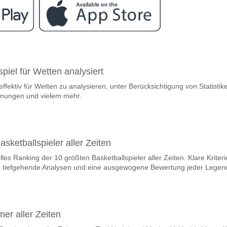
ram
wischen Elise Mertens v Liudmila Samsonova?
piel für Wetten analysiert
ertens v Liudmila Samsonova 15 June 2026 16:30 UK time.
effektiv für Wetten zu analysieren, unter Berücksichtigung von Statistik
team, zwischen dem zu gewinnen ist Elise Mertens v Li
gnungen und vielem mehr.
ner den Spiel, mit einer Wahrscheinlichkeit von 31%
sketballspieler aller Zeiten
elles Ranking der 10 größten Basketballspieler aller Zeiten. Klare Kriteri
ra, tiefgehende Analysen und eine ausgewogene Bewertung jeder Legen
ner aller Zeiten