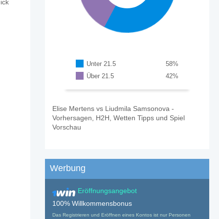
ick
Unter 21.5
58
%
Über 21.5
42
%
Elise Mertens vs Liudmila Samsonova -
Vorhersagen, H2H, Wetten Tipps und Spiel
Vorschau
Werbung
Eröffnungsangebot
100% Willkommensbonus
Das Registrieren und Eröffnen eines Kontos ist nur Personen