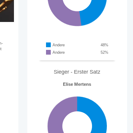
n-
Andere
48
%
t
Andere
52
%
Sieger - Erster Satz
Elise Mertens