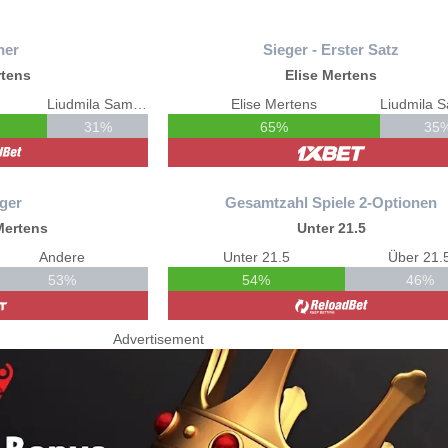
ner
Sieger - Erster Satz
rtens
Elise Mertens
Liudmila Samsonova
Elise Mertens
31%
65%
35
ger
Gesamtzahl Spiele 2-Optionen
 Mertens
Unter 21.5
Andere
Unter 21.5
Über 21.
53%
54%
46%
Advertisement