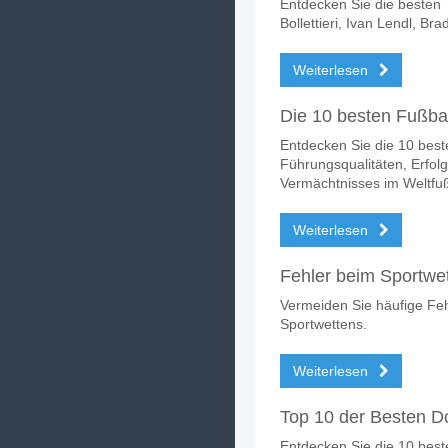
Entdecken Sie die besten T
Bollettieri, Ivan Lendl, Br
Weiterlesen
Die 10 besten Fußbal
Entdecken Sie die 10 beste
Führungsqualitäten, Erfolg
Vermächtnisses im Weltfuß
Weiterlesen
Fehler beim Sportwe
Vermeiden Sie häufige Feh
Sportwettens.
Weiterlesen
Top 10 der Besten D
Entdecken Sie die 10 beste