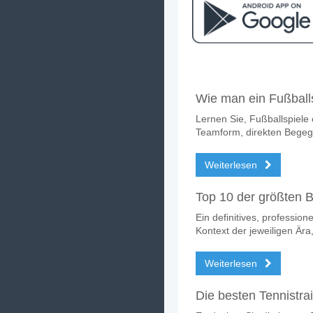
Facebook
Telegram
Instag
Wann ist das Spiel z
Wie man ein Fußballs
Das Spiel zwischen Elise M
Lernen Sie, Fußballspiele 
Wer ist das Lieblings
Teamform, direkten Bege
Elise Mertens für den Gewin
Weiterlesen
Top 10 der größten Ba
Ein definitives, profession
Kontext der jeweiligen Ä
Weiterlesen
Die besten Tennistrai