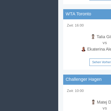
WTA Toronto
Zeit:
16:00
Talia G
vs
Ekaterina Al
Sehen Vorhe
Challenger Hagen
Zeit:
10:00
Matej D
vs