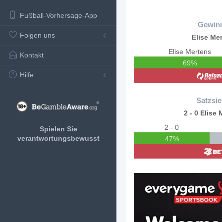
Fußball-Vorhersage-App
Gewin
Folgen uns
Elise Me
Elise Mertens
Kontakt
69%
Hilfe
Satzsie
2 - 0 Elise
2 - 0
Spielen Sie
verantwortungsbewusst
47%