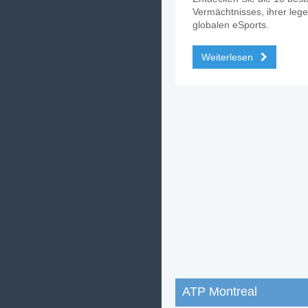
Vermächtnisses, ihrer lege
globalen eSports.
Weiterlesen
ATP Montreal