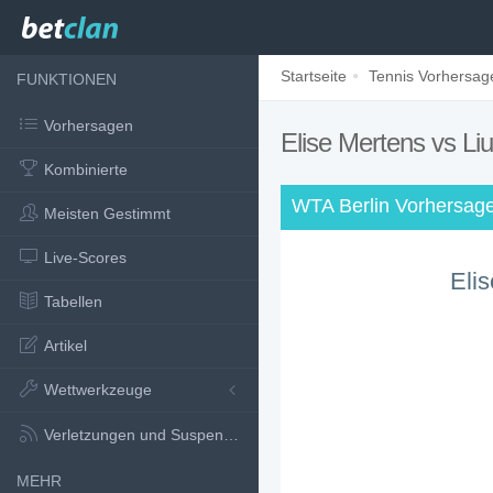
Startseite
Tennis Vorhersag
FUNKTIONEN
Vorhersagen
Elise Mertens vs L
Kombinierte
WTA Berlin Vorhersag
Meisten Gestimmt
Live-Scores
Eli
Tabellen
Artikel
Wettwerkzeuge
Verletzungen und Suspensionen
MEHR