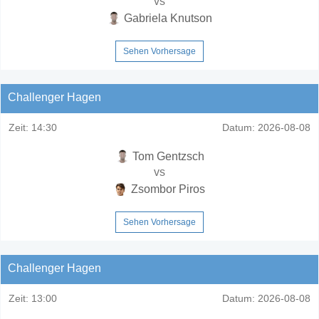
vs
Gabriela Knutson
Sehen Vorhersage
Challenger Hagen
Zeit:
14:30
Datum:
2026-08-08
Tom Gentzsch
vs
Zsombor Piros
Sehen Vorhersage
Challenger Hagen
Zeit:
13:00
Datum:
2026-08-08