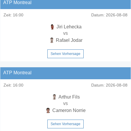
ATP Montreal
Zeit:
16:00
Datum:
2026-08-08
Jiri Lehecka
vs
Rafael Jodar
Sehen Vorhersage
ATP Montreal
Zeit:
16:00
Datum:
2026-08-08
Arthur Fils
vs
Cameron Norrie
Sehen Vorhersage