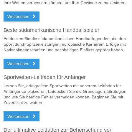
Ihre Wetten verbessern können, um Ihre Gewinne zu maximieren.
Weiterlesen
Beste südamerikanische Handballspieler
Entdecken Sie die südamerikanischen Handballlegenden, die den
Sport durch Spitzenleistungen, europäische Karrieren, Erfolge mit
Nationalmannschaften und nachhaltigen Einfluss geprägt haben.
Weiterlesen
Sportwetten-Leitfaden für Anfänger
Lernen Sie, erfolgreiche Sportwetten mit unserem Leitfaden für
Anfänger zu platzieren. Entdecken Sie die Grundlagen, Strategien
und wie Sie häufige Fehler vermeiden können. Beginnen Sie mit
Zuversicht zu wetten.
Weiterlesen
Der ultimative Leitfaden zur Beherrschung von