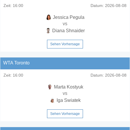
Zeit:
16:00
Datum:
2026-08-08
Jessica Pegula
vs
Diana Shnaider
Sehen Vorhersage
WTA Toronto
Zeit:
16:00
Datum:
2026-08-08
Marta Kostyuk
vs
Iga Swiatek
Sehen Vorhersage