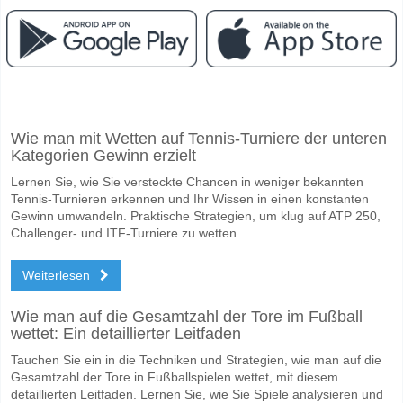
Facebook
Telegram
Instagram
Wann ist das Spiel zwischen Maya Joint v Yuliia Starod
Wie man mit Wetten auf Tennis-Turniere der unteren
Das Spiel zwischen Maya Joint v Yuliia Starodubtseva 15 June 2026 1
Kategorien Gewinn erzielt
Wer ist das Lieblingsteam, zwischen dem zu gewinnen i
Lernen Sie, wie Sie versteckte Chancen in weniger bekannten
Yuliia Starodubtseva für den Gewinner den Spiel, mit einer Wahrschein
Tennis-Turnieren erkennen und Ihr Wissen in einen konstanten
Gewinn umwandeln. Praktische Strategien, um klug auf ATP 250,
Challenger- und ITF-Turniere zu wetten.
Weiterlesen
Wie man auf die Gesamtzahl der Tore im Fußball
wettet: Ein detaillierter Leitfaden
Tauchen Sie ein in die Techniken und Strategien, wie man auf die
Gesamtzahl der Tore in Fußballspielen wettet, mit diesem
detaillierten Leitfaden. Lernen Sie, wie Sie Spiele analysieren und