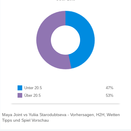
Unter 20.5
47
%
Über 20.5
53
%
Maya Joint vs Yuliia Starodubtseva - Vorhersagen, H2H, Wetten
Tipps und Spiel Vorschau