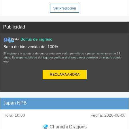
Ver Predicción
Publicidad
Bonus de ingreso
Bono de bienvenida del 100%
El registro y la apertura de una cuenta solo están permitidos a personas mayores de 18
años. Es responsabilidad del jugador verificar si el juego está permitido en el país donde
vive.
RECLAMA AHORA
Japan NPB
Hora:
10:00
Fecha:
2026-08-08
Chunichi Dragons