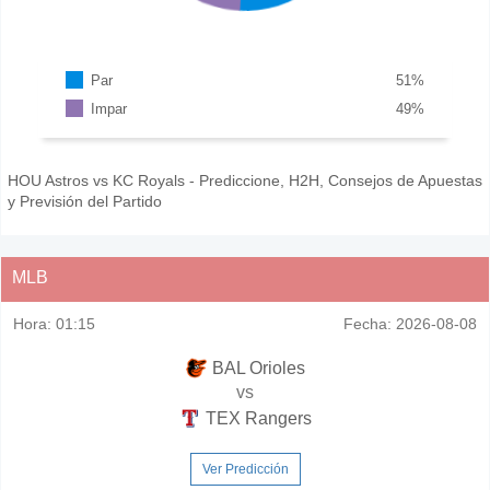
Par
51
%
Impar
49
%
HOU Astros vs KC Royals - Prediccione, H2H, Consejos de Apuestas
y Previsión del Partido
MLB
Hora:
01:15
Fecha:
2026-08-08
BAL Orioles
vs
TEX Rangers
Ver Predicción