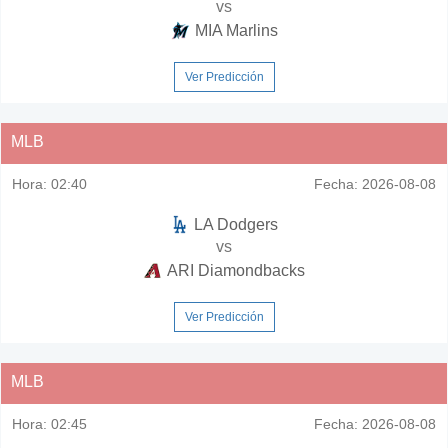
vs
MIA Marlins
Ver Predicción
MLB
Hora:
02:40
Fecha:
2026-08-08
LA Dodgers
vs
ARI Diamondbacks
Ver Predicción
MLB
Hora:
02:45
Fecha:
2026-08-08