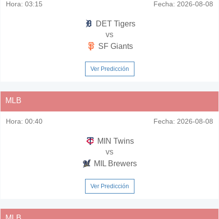
Hora:
03:15
Fecha:
2026-08-08
DET Tigers
vs
SF Giants
Ver Predicción
MLB
Hora:
00:40
Fecha:
2026-08-08
MIN Twins
vs
MIL Brewers
Ver Predicción
MLB