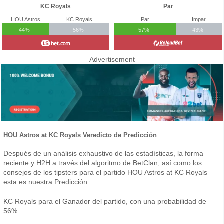
KC Royals
Par
HOU Astros
KC Royals
Par
Impar
44%
56%
57%
43%
Advertisement
HOU Astros at KC Royals Veredicto de Predicción
Después de un análisis exhaustivo de las estadísticas, la forma
reciente y H2H a través del algoritmo de BetClan, así como los
consejos de los tipsters para el partido HOU Astros at KC Royals
esta es nuestra Predicción:
KC Royals para el Ganador del partido, con una probabilidad de
56%.