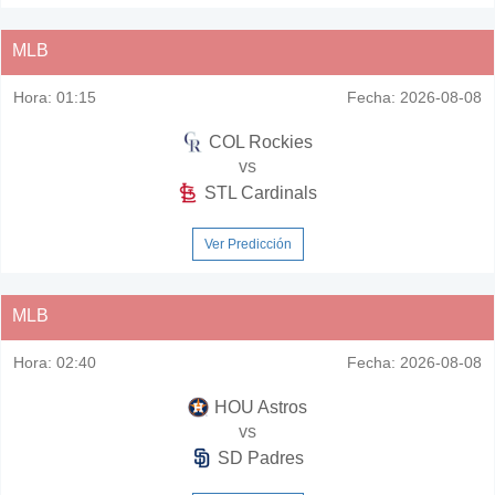
MLB
Hora:
01:15
Fecha:
2026-08-08
COL Rockies
vs
STL Cardinals
Ver Predicción
MLB
Hora:
02:40
Fecha:
2026-08-08
HOU Astros
vs
SD Padres