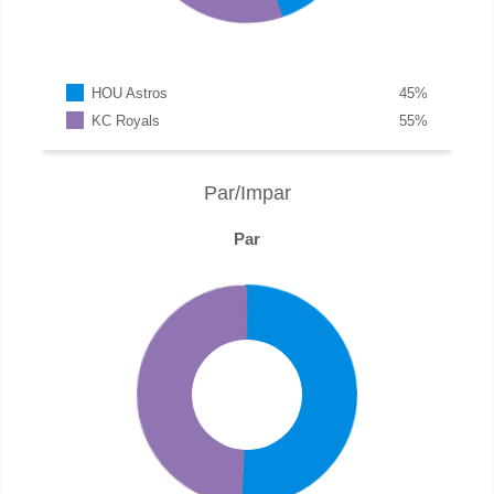
HOU Astros
45
%
KC Royals
55
%
Par/Impar
Par