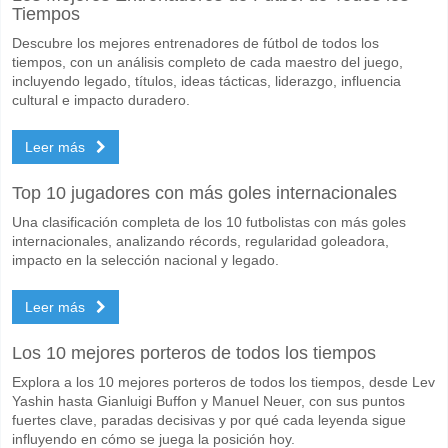
Tiempos
Descubre los mejores entrenadores de fútbol de todos los
tiempos, con un análisis completo de cada maestro del juego,
incluyendo legado, títulos, ideas tácticas, liderazgo, influencia
cultural e impacto duradero.
Leer más
Top 10 jugadores con más goles internacionales
Una clasificación completa de los 10 futbolistas con más goles
internacionales, analizando récords, regularidad goleadora,
impacto en la selección nacional y legado.
Leer más
Los 10 mejores porteros de todos los tiempos
Explora a los 10 mejores porteros de todos los tiempos, desde Lev
Yashin hasta Gianluigi Buffon y Manuel Neuer, con sus puntos
fuertes clave, paradas decisivas y por qué cada leyenda sigue
influyendo en cómo se juega la posición hoy.