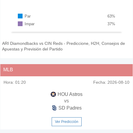
Par
63
%
Impar
37
%
ARI Diamondbacks vs CIN Reds - Prediccione, H2H, Consejos de
Apuestas y Previsión del Partido
MLB
Hora:
01:20
Fecha:
2026-08-10
HOU Astros
vs
SD Padres
Ver Predicción