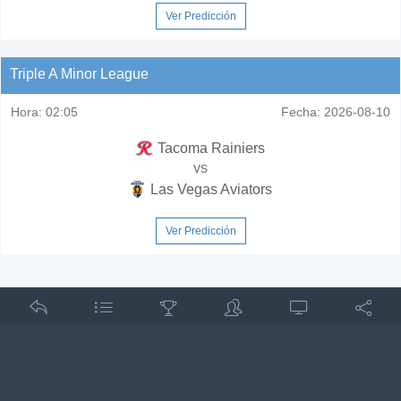
Ver Predicción
Triple A Minor League
Hora:
02:05
Fecha:
2026-08-10
Tacoma Rainiers
vs
Las Vegas Aviators
Ver Predicción