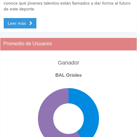
conoce qué jóvenes talentos están llamados a dar forma al futuro
de este deporte.
Leer más
Promedio de Usuarios
Ganador
BAL Orioles