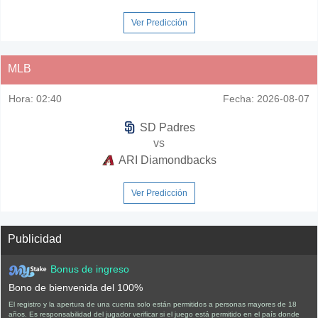
Ver Predicción
MLB
Hora:
02:40
Fecha:
2026-08-07
SD Padres
vs
ARI Diamondbacks
Ver Predicción
Publicidad
Bonus de ingreso
Bono de bienvenida del 100%
El registro y la apertura de una cuenta solo están permitidos a personas mayores de 18
años. Es responsabilidad del jugador verificar si el juego está permitido en el país donde