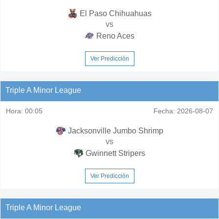
El Paso Chihuahuas
vs
Reno Aces
Ver Predicción
Triple A Minor League
Hora:
00:05
Fecha:
2026-08-07
Jacksonville Jumbo Shrimp
vs
Gwinnett Stripers
Ver Predicción
Triple A Minor League