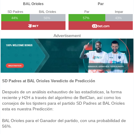
BAL Orioles
Par
SD Padres
BAL Orioles
Par
Impar
44%
56%
57%
43%
Advertisement
SD Padres at BAL Orioles Veredicto de Predicción
Después de un análisis exhaustivo de las estadísticas, la forma
reciente y H2H a través del algoritmo de BetClan, así como los
consejos de los tipsters para el partido SD Padres at BAL Orioles
esta es nuestra Predicción:
BAL Orioles para el Ganador del partido, con una probabilidad de
56%.