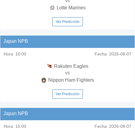
vs
Lotte Marines
Ver Predicción
Japan NPB
Hora:
10:00
Fecha:
2026-08-07
Rakuten Eagles
vs
Nippon Ham Fighters
Ver Predicción
Japan NPB
Hora:
10:00
Fecha:
2026-08-07