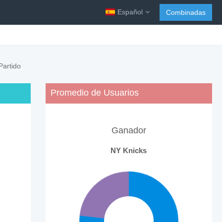
Español
Combinadas
Partido
Promedio de Usuarios
Ganador
NY Knicks