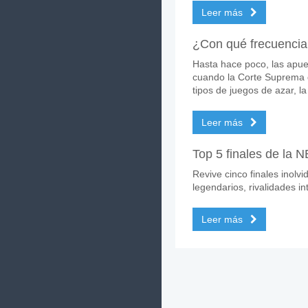
Leer más
¿Con qué frecuencia
Hasta hace poco, las apue
cuando la Corte Suprema d
tipos de juegos de azar, la
Leer más
Top 5 finales de la 
Revive cinco finales inolv
legendarios, rivalidades 
Leer más