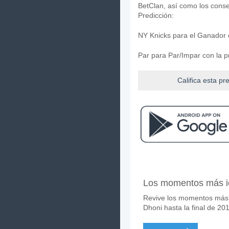
BetClan, así como los conse
Predicción:
NY Knicks para el Ganador d
Par para Par/Impar con la p
Califica esta pr
Facebook
Telegram
Instag
Cuando es el partido 
Los momentos más icó
El partido entre NY Knicks
Revive los momentos más i
Quién es el equipo fa
Dhoni hasta la final de 20
NY Knicks para el Ganador 