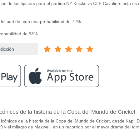
jos de los tipsters para el partido NY Knicks vs CLE Cavaliers esta es 
el partido, con una probabilidad de 72%.
robabilidad de 53%.
edicción
ram
entre NY Knicks v CLE Cavaliers?
nicos de la historia de la Copa del Mundo de Cricket
 v CLE Cavaliers 20 May 2026 01:00 UK time.
cónicos de la historia de la Copa del Mundo de Cricket, desde Kapil D
vorito para ganar entre NY Knicks v CLE Cavaliers?
19 y el milagro de Maxwell, en un recorrido por el mayor drama del torn
del partido, con una probabilidad de 28%