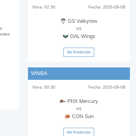
Hora:
02:30
Fecha:
2026-08-08
GS Valkyries
vs
ro
entes
DAL Wings
Ver Predicción
WNBA
Hora:
00:30
Fecha:
2026-08-08
PHX Mercury
vs
CON Sun
Ver Predicción