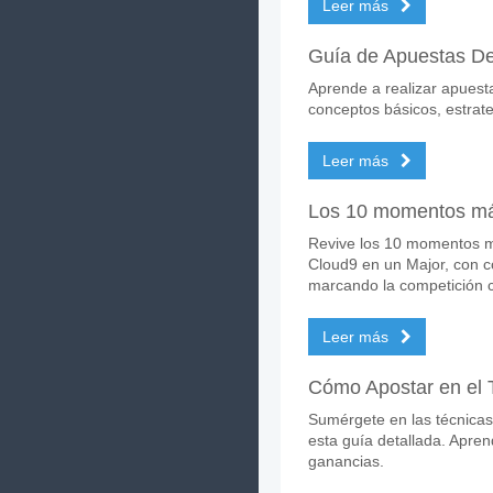
Leer más
Guía de Apuestas Dep
Aprende a realizar apuesta
conceptos básicos, estrat
Leer más
Los 10 momentos más 
Revive los 10 momentos má
Cloud9 en un Major, con co
marcando la competición c
Leer más
Cómo Apostar en el T
Sumérgete en las técnicas 
esta guía detallada. Apren
ganancias.