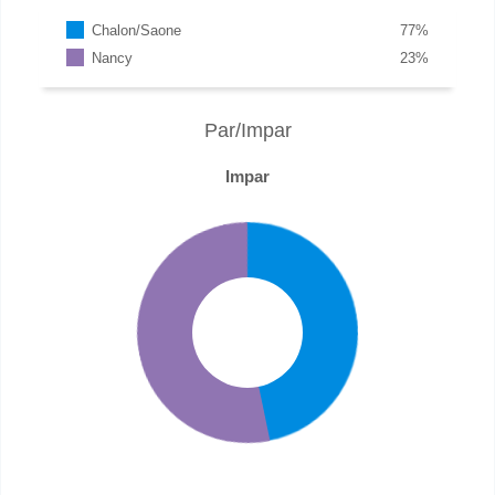
Chalon/Saone
77
%
Nancy
23
%
Par/Impar
Impar