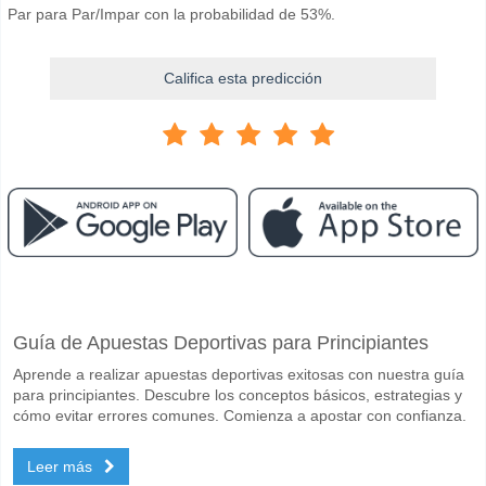
Par para Par/Impar con la probabilidad de 53%.
Califica esta predicción
Facebook
Telegram
Instagram
Cuando es el partido entre Chalon/Saone v Nancy?
Guía de Apuestas Deportivas para Principiantes
El partido entre Chalon/Saone v Nancy 20 May 2026 18:30 UK time.
Aprende a realizar apuestas deportivas exitosas con nuestra guía
Quién es el equipo favorito para ganar entre Chalon/S
para principiantes. Descubre los conceptos básicos, estrategias y
Chalon/Saone para el Ganador del partido, con una probabilidad de 
cómo evitar errores comunes. Comienza a apostar con confianza.
Leer más