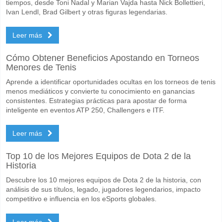
tiempos, desde Toni Nadal y Marian Vajda hasta Nick Bollettieri,
Ivan Lendl, Brad Gilbert y otras figuras legendarias.
Leer más
Cómo Obtener Beneficios Apostando en Torneos
Menores de Tenis
Aprende a identificar oportunidades ocultas en los torneos de tenis
menos mediáticos y convierte tu conocimiento en ganancias
consistentes. Estrategias prácticas para apostar de forma
inteligente en eventos ATP 250, Challengers e ITF.
Leer más
Top 10 de los Mejores Equipos de Dota 2 de la
Historia
Descubre los 10 mejores equipos de Dota 2 de la historia, con
análisis de sus títulos, legado, jugadores legendarios, impacto
competitivo e influencia en los eSports globales.
Leer más