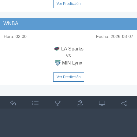
Ver Predicción
WNBA
Hora:
02:00
Fecha:
2026-08-07
LA Sparks
vs
MIN Lynx
Ver Predicción