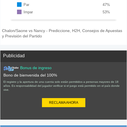
Par
47
%
Impar
53
%
Chalon/Saone vs Nancy - Prediccione, H2H, Consejos de Apuestas
y Previsión del Partido
Publicidad
Bonus de ingreso
Bono de bienvenida del 100%
El registro y la apertura de una cuenta solo están permitidos a personas mayores de 18
años. Es responsabilidad del jugador verificar si el juego está permitido en el país donde
vive.
RECLAMA AHORA