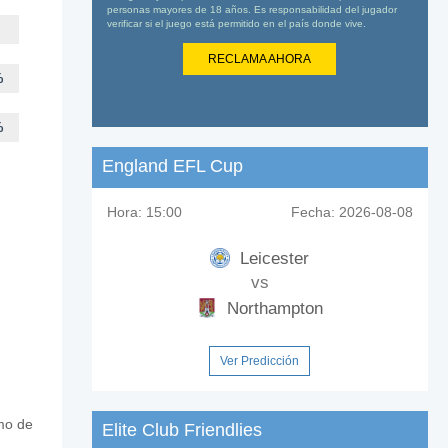
personas mayores de 18 años. Es responsabilidad del jugador
verificar si el juego está permitido en el país donde vive.
RECLAMA AHORA
%
%
England EFL Cup
Hora:
15:00
Fecha:
2026-08-08
Leicester
vs
Northampton
Ver Predicción
tmo de
Elite Club Friendlies