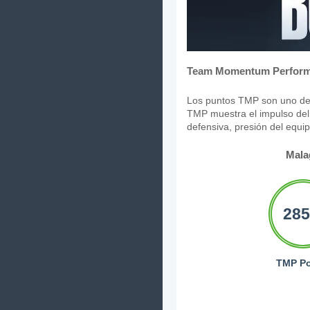
Team Momentum Perform
Los puntos TMP son uno de 
TMP muestra el impulso del 
defensiva, presión del equi
Mala
285
TMP Po