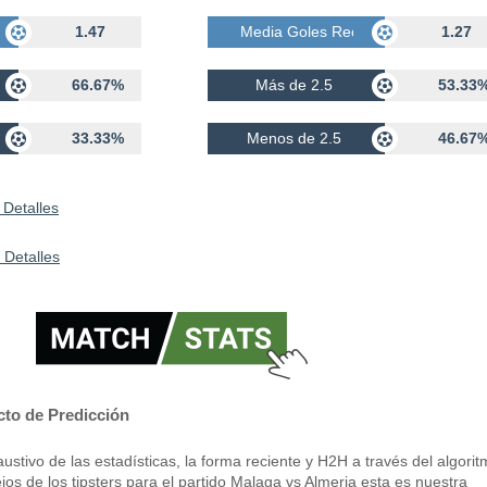
bidos
1.47
Media Goles Recibidos
1.27
66.67%
Más de 2.5
53.33
33.33%
Menos de 2.5
46.67
 Detalles
 Detalles
cto de Predicción
stivo de las estadísticas, la forma reciente y H2H a través del algori
os de los tipsters para el partido Malaga vs Almeria esta es nuestra