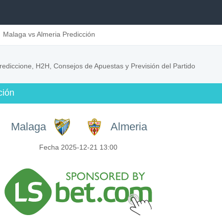
Malaga vs Almeria Predicción
rediccione, H2H, Consejos de Apuestas y Previsión del Partido
ción
Malaga
Almeria
Fecha 2025-12-21 13:00