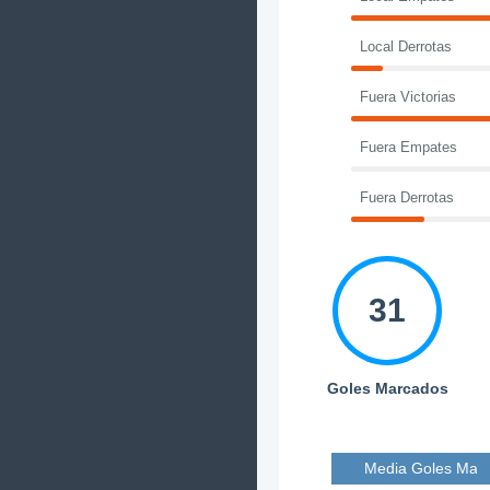
Local Derrotas
Fuera Victorias
Fuera Empates
Fuera Derrotas
31
Goles Marcados
Media Goles Mar