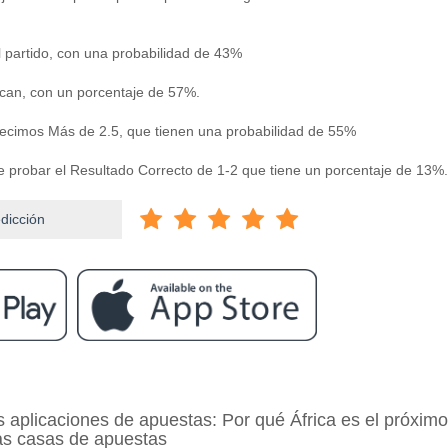
 partido, con una probabilidad de 43%
can, con un porcentaje de 57%.
decimos Más de 2.5, que tienen una probabilidad de 55%
e probar el Resultado Correcto de 1-2 que tiene un porcentaje de 13%.
edicción
ram
entre Malaga v Almeria?
s aplicaciones de apuestas: Por qué África es el próximo
Almeria 21 December 2025 13:00.
as casas de apuestas